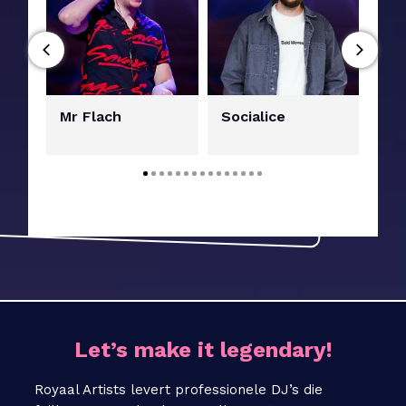
Mr Flach
Socialice
DJ 
Let’s make it legendary!
Royaal Artists levert professionele DJ’s die