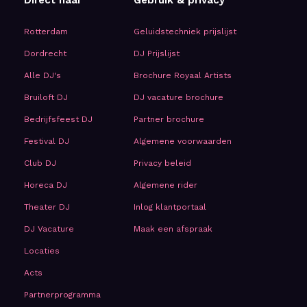
Direct naar
Gebruik & privacy
Rotterdam
Geluidstechniek prijslijst
Dordrecht
DJ Prijslijst
Alle DJ's
Brochure Royaal Artists
Bruiloft DJ
DJ vacature brochure
Bedrijfsfeest DJ
Partner brochure
Festival DJ
Algemene voorwaarden
Club DJ
Privacy beleid
Horeca DJ
Algemene rider
Theater DJ
Inlog klantportaal
DJ Vacature
Maak een afspraak
Locaties
Acts
Partnerprogramma