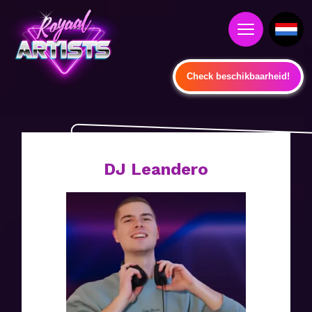
Check beschikbaarheid!
DJ Leandero