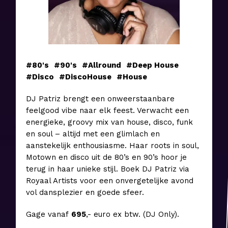
#80's
#90's
#Allround
#Deep House
#Disco
#DiscoHouse
#House
DJ Patriz brengt een onweerstaanbare
feelgood vibe naar elk feest. Verwacht een
energieke, groovy mix van house, disco, funk
en soul – altijd met een glimlach en
aanstekelijk enthousiasme. Haar roots in soul,
Motown en disco uit de 80’s en 90’s hoor je
terug in haar unieke stijl. Boek DJ Patriz via
Royaal Artists voor een onvergetelijke avond
vol dansplezier en goede sfeer.
Gage vanaf
6
95
,- euro ex btw. (DJ Only).