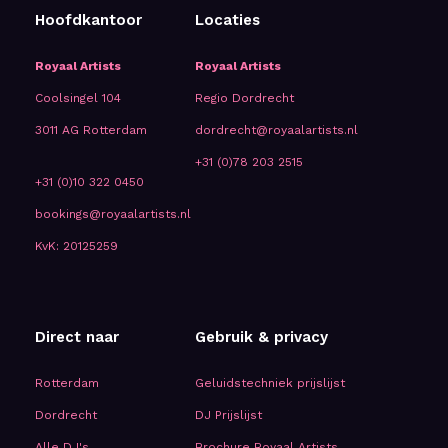
Hoofdkantoor
Locaties
Royaal Artists
Royaal Artists
Coolsingel 104
Regio Dordrecht
3011 AG Rotterdam
dordrecht@royaalartists.nl
+31 (0)78 203 2515
+31 (0)10 322 0450
bookings@royaalartists.nl
KvK: 20125259
Direct naar
Gebruik & privacy
Rotterdam
Geluidstechniek prijslijst
Dordrecht
DJ Prijslijst
Alle DJ's
Brochure Royaal Artists