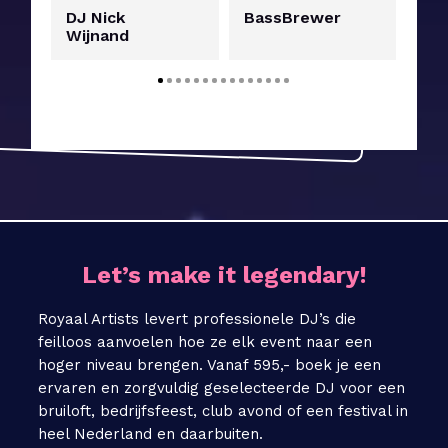
DJ Nick
BassBrewer
DJ
Wijnand
Wi
Let’s make it legendary!
Royaal Artists levert professionele DJ’s die
feilloos aanvoelen hoe ze elk event naar een
hoger niveau brengen. Vanaf 595,- boek je een
ervaren en zorgvuldig geselecteerde DJ voor een
bruiloft, bedrijfsfeest, club avond of een festival in
heel Nederland en daarbuiten.