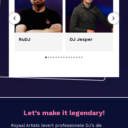
RuDJ
DJ Jesper
DJ 
Let’s make it legendary!
Royaal Artists levert professionele DJ’s die