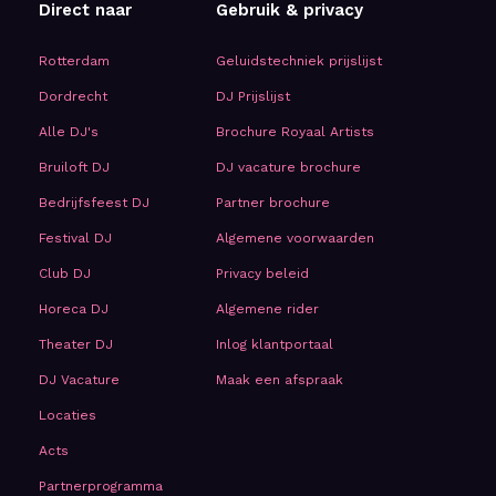
Direct naar
Gebruik & privacy
Rotterdam
Geluidstechniek prijslijst
Dordrecht
DJ Prijslijst
Alle DJ's
Brochure Royaal Artists
Bruiloft DJ
DJ vacature brochure
Bedrijfsfeest DJ
Partner brochure
Festival DJ
Algemene voorwaarden
Club DJ
Privacy beleid
Horeca DJ
Algemene rider
Theater DJ
Inlog klantportaal
DJ Vacature
Maak een afspraak
Locaties
Acts
Partnerprogramma