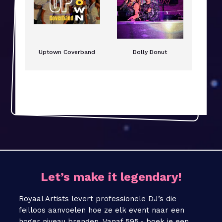
Uptown Coverband
Dolly Donut
Let’s make it legendary!
Royaal Artists levert professionele DJ’s die
feilloos aanvoelen hoe ze elk event naar een
hoger niveau brengen. Vanaf 595,- boek je een