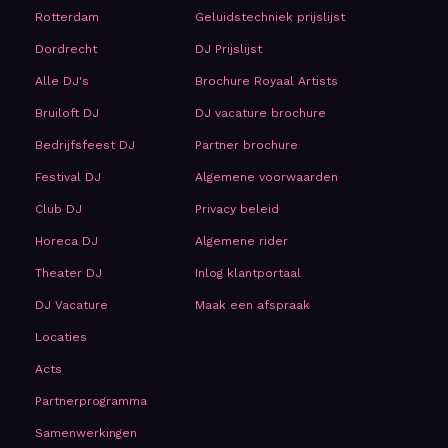
Rotterdam
Geluidstechniek prijslijst
Dordrecht
DJ Prijslijst
Alle DJ's
Brochure Royaal Artists
Bruiloft DJ
DJ vacature brochure
Bedrijfsfeest DJ
Partner brochure
Festival DJ
Algemene voorwaarden
Club DJ
Privacy beleid
Horeca DJ
Algemene rider
Theater DJ
Inlog klantportaal
DJ Vacature
Maak een afspraak
Locaties
Acts
Partnerprogramma
Samenwerkingen