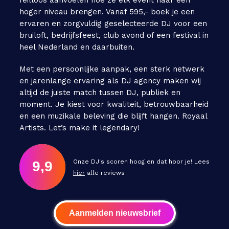
feilloos aanvoelen hoe ze elk event naar een
hoger niveau brengen. Vanaf 595,- boek je een
ervaren en zorgvuldig geselecteerde DJ voor een
bruiloft, bedrijfsfeest, club avond of een festival in
heel Nederland en daarbuiten.
Met een persoonlijke aanpak, een sterk netwerk
en jarenlange ervaring als DJ agency maken wij
altijd de juiste match tussen DJ, publiek en
moment. Je kiest voor kwaliteit, betrouwbaarheid
en een muzikale beleving die blijft hangen. Royaal
Artists. Let’s make it legendary!
Onze DJ's scoren hoog en dat hoor je! Lees
9,9
hier
alle reviews
Aanmelden nieuwsbrief