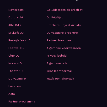
Rotterdam
Geluidstechniek prijslijst
Dordrecht
DJ Prijslijst
Alle DJ's
Brochure Royaal Artists
Bruiloft DJ
DJ vacature brochure
Bedrijfsfeest DJ
Partner brochure
Festival DJ
Algemene voorwaarden
Club DJ
Privacy beleid
Horeca DJ
Algemene rider
Theater DJ
Inlog klantportaal
DJ Vacature
Maak een afspraak
Locaties
Acts
Partnerprogramma