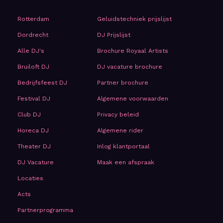
Rotterdam
Geluidstechniek prijslijst
Dordrecht
DJ Prijslijst
Alle DJ's
Brochure Royaal Artists
Bruiloft DJ
DJ vacature brochure
Bedrijfsfeest DJ
Partner brochure
Festival DJ
Algemene voorwaarden
Club DJ
Privacy beleid
Horeca DJ
Algemene rider
Theater DJ
Inlog klantportaal
DJ Vacature
Maak een afspraak
Locaties
Acts
Partnerprogramma