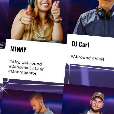
DJ Carl
MINNY
#Allround #Vinyl
#Afro #Allround
#Dancehall #Latin
#Moombahton