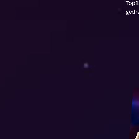
TopB
gedra