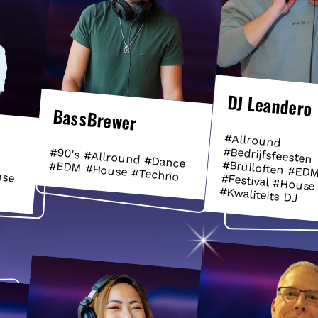
DJ Leandero
BassBrewer
#Allround
#Bedrijfsfeesten
#Bruiloften #EDM #Feest #Festival #House
#90's #Allround #Dance
#EDM #House #Techno
use
#Kwaliteits DJ