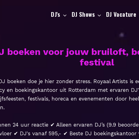
DJ's
DJ Shows
DJ Vacature
J boeken voor jouw bruiloft, be
festival
J boeken doe je hier zonder stress. Royaal Artists is 
cy en boekingskantoor uit Rotterdam met ervaren DJ's
ijfsfeesten, festivals, horeca en evenementen door hee
n.
nen 24 uur reactie ✔ Alleen ervaren DJ’s (9.9 beoordel
vloer ✔ DJ's vanaf 595,- ✔ Beste DJ boekingskantoo