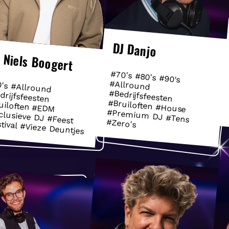
DJ Danjo
 Niels Boogert
#70's #80's #90's
#Allround
#Bedrijfsfeesten
#Bruiloften #House
#Premium DJ #Tens
's #Allround
drijfsfeesten
uiloften #EDM
lusieve DJ #Feest
#Zero's
tival #Vieze Deuntjes