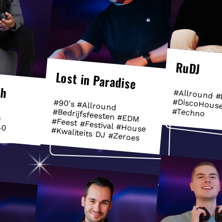
RuDJ
Lost in Paradise
sh
#Allround 
#DiscoHous
#90's #Allround
#Bedrijfsfeesten #EDM
#Feest #Festival #House
#Techno
s
40
#Kwaliteits DJ #Zeroes