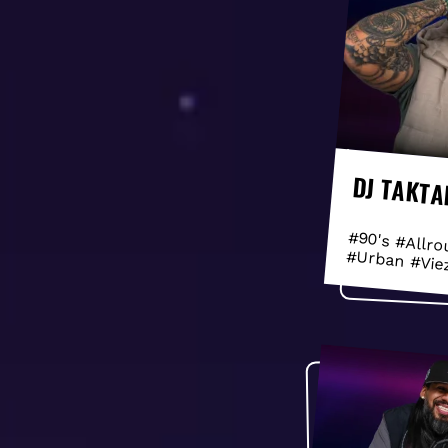
DJ TAKTA
#90's #Allro
#Urban #Vie