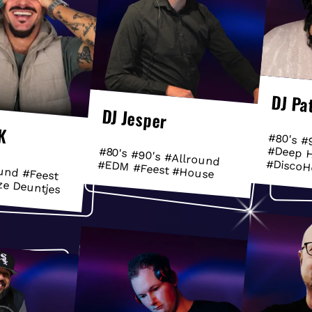
DJ Pa
DJ Jesper
K
#80's #
#Deep 
#80's #90's #Allround
#DiscoH
#EDM #Feest #House
und #Feest
ze Deuntjes