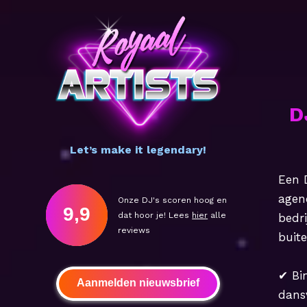
D
Let’s make it legendary!
Een D
agen
Onze DJ's scoren hoog en
9,9
dat hoor je! Lees
hier
alle
bedr
reviews
buite
✔ Bin
Aanmelden nieuwsbrief
dans