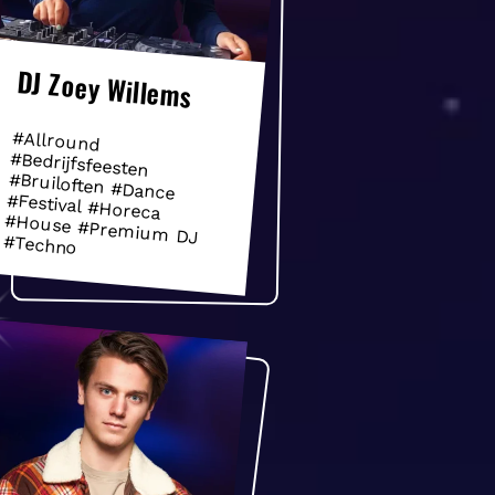
DJ Zoey Willems
#Allround
#Bedrijfsfeesten
#Bruiloften #Dance
#Festival #Horeca
#House #Premium DJ
#Techno