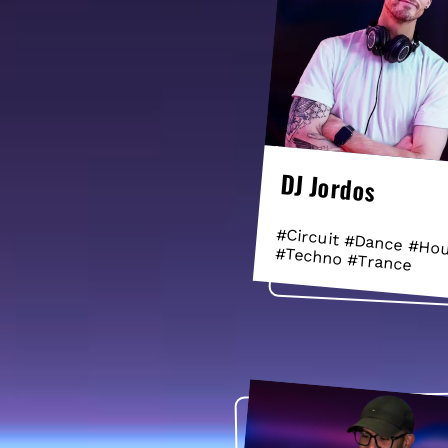
DJ Jordos
#Circuit #Dance #Ho
#Techno #Trance