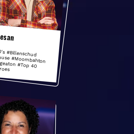
aesan
's #Billenschud
use #Moombahton
geaton #Top 40
roes