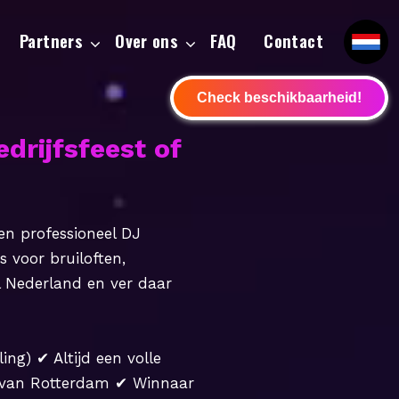
Partners
Over ons
FAQ
Contact
Check beschikbaarheid!
drijfsfeest of
een professioneel DJ
 voor bruiloften,
l Nederland en ver daar
ing) ✔ Altijd een volle
r van Rotterdam ✔ Winnaar