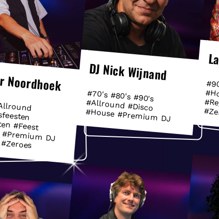
L
DJ Nick Wijnand
ar Noordhoek
#90
#Ho
#Re
#70's #80's #90's
#Allround #Disco
Allround
fsfeesten
ten #Feest
Premium DJ
#Ze
#House #Premium DJ
 #Zeroes