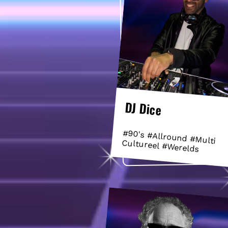
DJ Dice
#90's #Allround #Multi
Cultureel #Werelds