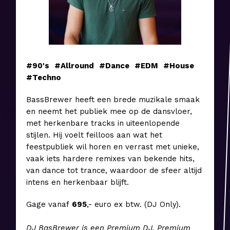
#90's
#Allround
#Dance
#EDM
#House
#Techno
BassBrewer heeft een brede muzikale smaak
en neemt het publiek mee op de dansvloer,
met herkenbare tracks in uiteenlopende
stijlen. Hij voelt feilloos aan wat het
feestpubliek wil horen en verrast met unieke,
vaak iets hardere remixes van bekende hits,
van dance tot trance, waardoor de sfeer altijd
intens en herkenbaar blijft.
Gage vanaf
6
95
,- euro ex btw. (DJ Only).
DJ BasBrewer is een Premium DJ. Premium