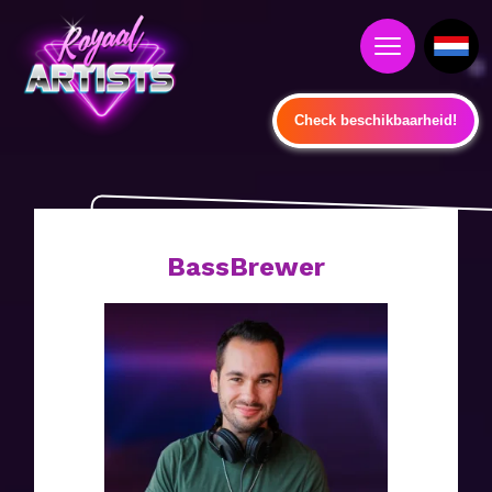
Check beschikbaarheid!
BassBrewer