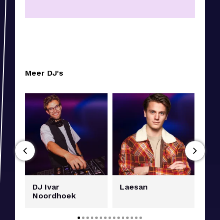
Meer DJ's
DJ Ivar
Laesan
Ru
Noordhoek