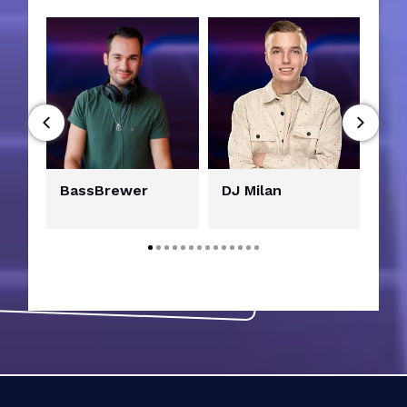
BassBrewer
DJ Milan
DJ 
No