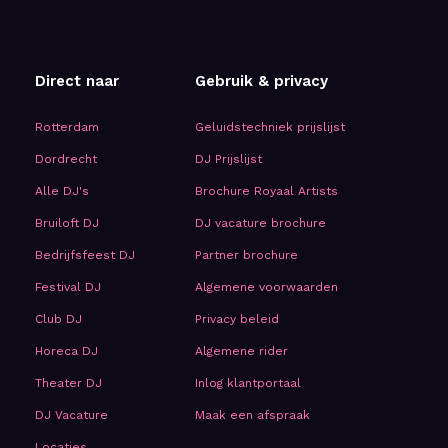
Direct naar
Gebruik & privacy
Rotterdam
Geluidstechniek prijslijst
Dordrecht
DJ Prijslijst
Alle DJ's
Brochure Royaal Artists
Bruiloft DJ
DJ vacature brochure
Bedrijfsfeest DJ
Partner brochure
Festival DJ
Algemene voorwaarden
Club DJ
Privacy beleid
Horeca DJ
Algemene rider
Theater DJ
Inlog klantportaal
DJ Vacature
Maak een afspraak
Locaties